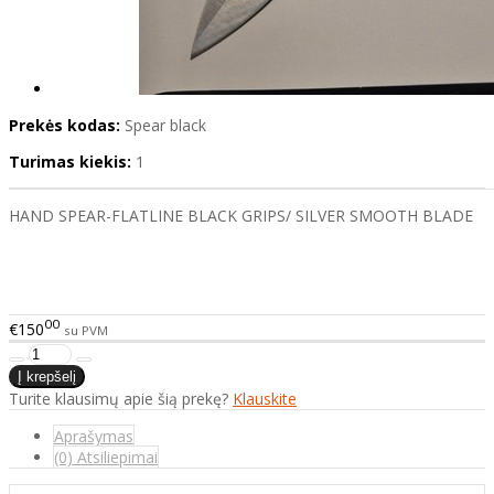
Prekės kodas:
Spear black
Turimas kiekis:
1
HAND SPEAR-FLATLINE BLACK GRIPS/ SILVER SMOOTH BLADE
00
€150
su PVM
Turite klausimų apie šią prekę?
Klauskite
Aprašymas
(0) Atsiliepimai