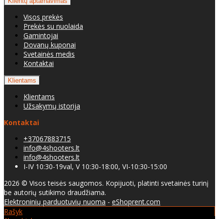
Klientų aptarnavimas
Visos prekės
Prekės su nuolaida
Gamintojai
Dovanų kuponai
Svetainės medis
Kontaktai
Klientams
Klientams
Užsakymų istorija
Kontaktai
+37067883715
info@4shooters.lt
info@4shooters.lt
I-IV 10:30-19val, V 10:30-18:00, VI-10:30-15:00
2026 © Visos teisės saugomos. Kopijuoti, platinti svetainės turinį
be autorių sutikimo draudžiama.
Elektroninių parduotuvių nuoma
-
eShoprent.com
Rašyk