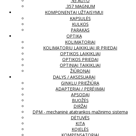
.45 AUTO
.357 MAGNUM
KOMPONENTAI UŽTAISYMUI
KAPSULĖS
KULKOS
PARAKAS
OPTIKA
KOLIMATORIAI
KOLIMATORIŲ LAIKIKLIAI IR PRIEDAI
OPTIKOS LAIKIKLIAI
OPTIKOS PRIEDAI
OPTINIAI TAIKIKLIAI
ŽIŪRONAI
DALYS / AKSESUARAI
GINKLŲ PRIEŽIŪRA
ADAPTERIAI / PERĖJIMAI
APSODAI
BUOŽĖS
DIRŽAI
DPM - mechaninė atatrankos mažinimo sistema
DĖTUVĖS
KITA
KOJELĖS
KOMPENSATORIAI