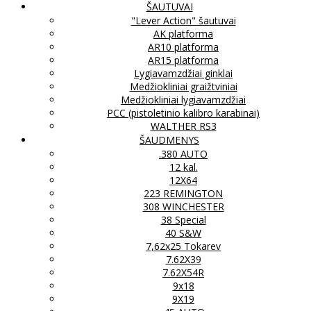
ŠAUTUVAI
"Lever Action" šautuvai
AK platforma
AR10 platforma
AR15 platforma
Lygiavamzdžiai ginklai
Medžiokliniai graižtviniai
Medžiokliniai lygiavamzdžiai
PCC (pistoletinio kalibro karabinai)
WALTHER RS3
ŠAUDMENYS
.380 AUTO
12 kal.
12X64
223 REMINGTON
308 WINCHESTER
38 Special
40 S&W
7,62x25 Tokarev
7.62X39
7.62X54R
9x18
9X19