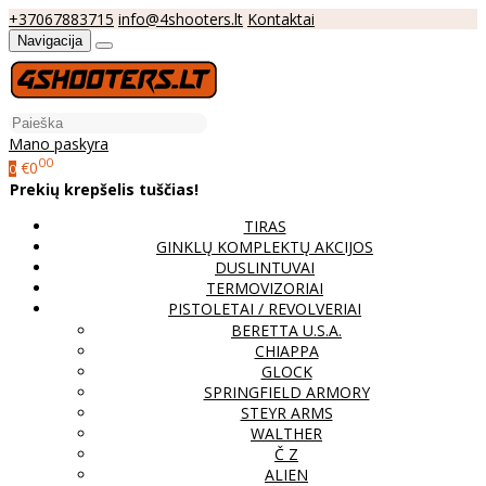
+37067883715
info@4shooters.lt
Kontaktai
Navigacija
Mano paskyra
00
€0
0
Prekių krepšelis tuščias!
TIRAS
GINKLŲ KOMPLEKTŲ AKCIJOS
DUSLINTUVAI
TERMOVIZORIAI
PISTOLETAI / REVOLVERIAI
BERETTA U.S.A.
CHIAPPA
GLOCK
SPRINGFIELD ARMORY
STEYR ARMS
WALTHER
Č Z
ALIEN