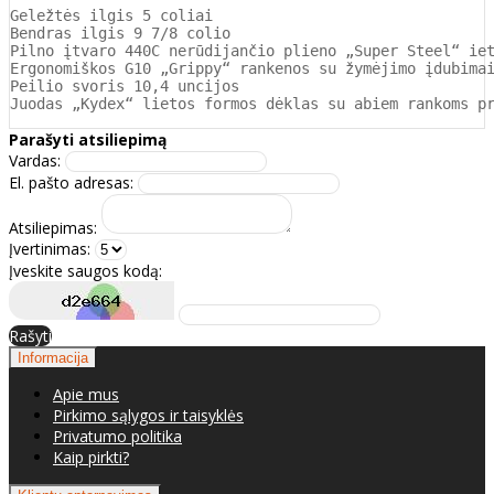
Geležtės ilgis 5 coliai

Bendras ilgis 9 7/8 colio

Pilno įtvaro 440C nerūdijančio plieno „Super Steel“ iet
Ergonomiškos G10 „Grippy“ rankenos su žymėjimo įdubimai
Peilio svoris 10,4 uncijos

Juodas „Kydex“ lietos formos dėklas su abiem rankoms p
Parašyti atsiliepimą
Vardas:
El. pašto adresas:
Atsiliepimas:
Įvertinimas:
Įveskite saugos kodą:
Rašyti
Informacija
Apie mus
Pirkimo sąlygos ir taisyklės
Privatumo politika
Kaip pirkti?