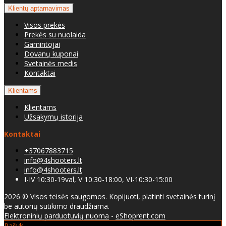
Klientų aptarnavimas
Visos prekės
Prekės su nuolaida
Gamintojai
Dovanų kuponai
Svetainės medis
Kontaktai
Klientams
Klientams
Užsakymų istorija
Kontaktai
+37067883715
info@4shooters.lt
info@4shooters.lt
I-IV 10:30-19val, V 10:30-18:00, VI-10:30-15:00
2026 © Visos teisės saugomos. Kopijuoti, platinti svetainės turinį
be autorių sutikimo draudžiama.
Elektroninių parduotuvių nuoma
-
eShoprent.com
Rašyk