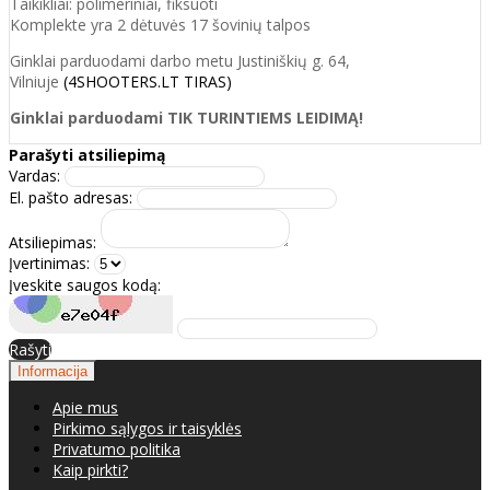
Taikikliai: polimeriniai, fiksuoti
Komplekte yra 2 dėtuvės 17 šovinių talpos
Ginklai parduodami darbo metu Justiniškių g. 64,
Vilniuje
(4SHOOTERS.LT TIRAS)
Ginklai parduodami TIK TURINTIEMS LEIDIMĄ!
Parašyti atsiliepimą
Vardas:
El. pašto adresas:
Atsiliepimas:
Įvertinimas:
Įveskite saugos kodą:
Rašyti
Informacija
Apie mus
Pirkimo sąlygos ir taisyklės
Privatumo politika
Kaip pirkti?