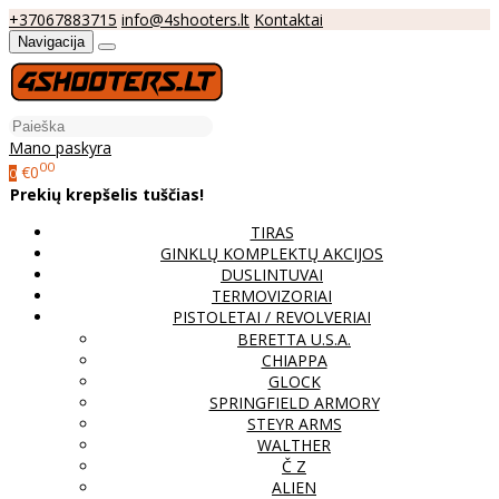
+37067883715
info@4shooters.lt
Kontaktai
Navigacija
Mano paskyra
00
€0
0
Prekių krepšelis tuščias!
TIRAS
GINKLŲ KOMPLEKTŲ AKCIJOS
DUSLINTUVAI
TERMOVIZORIAI
PISTOLETAI / REVOLVERIAI
BERETTA U.S.A.
CHIAPPA
GLOCK
SPRINGFIELD ARMORY
STEYR ARMS
WALTHER
Č Z
ALIEN