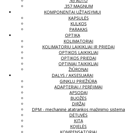
.45 AUTO
.357 MAGNUM
KOMPONENTAI UŽTAISYMUI
KAPSULĖS
KULKOS
PARAKAS
OPTIKA
KOLIMATORIAI
KOLIMATORIŲ LAIKIKLIAI IR PRIEDAI
OPTIKOS LAIKIKLIAI
OPTIKOS PRIEDAI
OPTINIAI TAIKIKLIAI
ŽIŪRONAI
DALYS / AKSESUARAI
GINKLŲ PRIEŽIŪRA
ADAPTERIAI / PERĖJIMAI
APSODAI
BUOŽĖS
DIRŽAI
DPM - mechaninė atatrankos mažinimo sistema
DĖTUVĖS
KITA
KOJELĖS
KOMPENSATORIAI