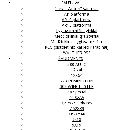
ŠAUTUVAI
"Lever Action" šautuvai
AK platforma
AR10 platforma
AR15 platforma
Lygiavamzdžiai ginklai
Medžiokliniai graižtviniai
Medžiokliniai lygiavamzdžiai
PCC (pistoletinio kalibro karabinai)
WALTHER RS3
ŠAUDMENYS
.380 AUTO
12 kal.
12X64
223 REMINGTON
308 WINCHESTER
38 Special
40 S&W
7,62x25 Tokarev
7.62X39
7.62X54R
9x18
9X19