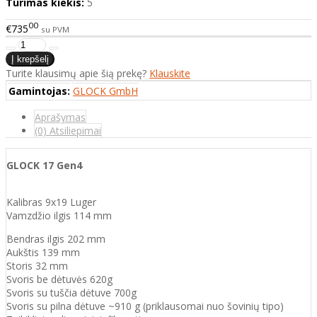
Turimas kiekis:
5
00
€735
su PVM
Turite klausimų apie šią prekę?
Klauskite
Gamintojas:
GLOCK GmbH
Aprašymas
(0) Atsiliepimai
GLOCK 17 Gen4
Kalibras 9x19 Luger
Vamzdžio ilgis 114 mm
Bendras ilgis 202 mm
Aukštis 139 mm
Storis 32 mm
Svoris be dėtuvės 620g
Svoris su tuščia dėtuve 700g
Svoris su pilna dėtuve ~910 g (priklausomai nuo šovinių tipo)