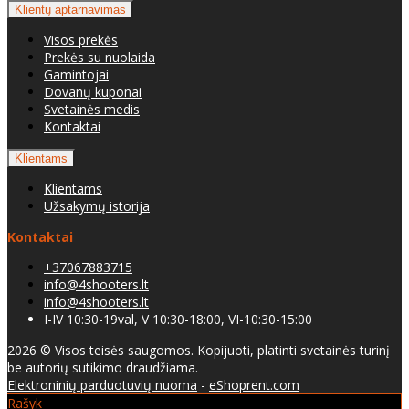
Klientų aptarnavimas
Visos prekės
Prekės su nuolaida
Gamintojai
Dovanų kuponai
Svetainės medis
Kontaktai
Klientams
Klientams
Užsakymų istorija
Kontaktai
+37067883715
info@4shooters.lt
info@4shooters.lt
I-IV 10:30-19val, V 10:30-18:00, VI-10:30-15:00
2026 © Visos teisės saugomos. Kopijuoti, platinti svetainės turinį
be autorių sutikimo draudžiama.
Elektroninių parduotuvių nuoma
-
eShoprent.com
Rašyk