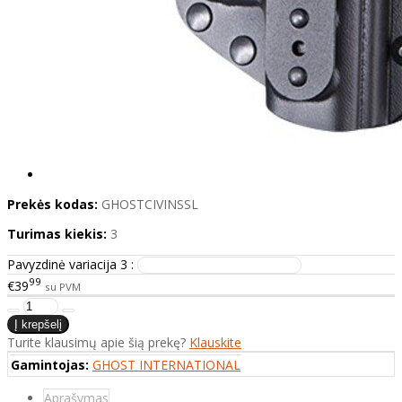
Prekės kodas:
GHOSTCIVINSSL
Turimas kiekis:
3
Pavyzdinė variacija 3 :
99
€39
su PVM
Turite klausimų apie šią prekę?
Klauskite
Gamintojas:
GHOST INTERNATIONAL
Aprašymas