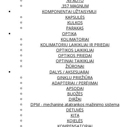
.45 AUTO
.357 MAGNUM
KOMPONENTAI UŽTAISYMUI
KAPSULĖS
KULKOS
PARAKAS
OPTIKA
KOLIMATORIAI
KOLIMATORIŲ LAIKIKLIAI IR PRIEDAI
OPTIKOS LAIKIKLIAI
OPTIKOS PRIEDAI
OPTINIAI TAIKIKLIAI
ŽIŪRONAI
DALYS / AKSESUARAI
GINKLŲ PRIEŽIŪRA
ADAPTERIAI / PERĖJIMAI
APSODAI
BUOŽĖS
DIRŽAI
DPM - mechaninė atatrankos mažinimo sistema
DĖTUVĖS
KITA
KOJELĖS
KOMPENSATORIAI