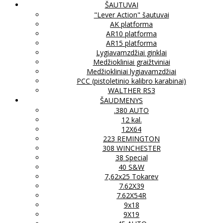
ŠAUTUVAI
"Lever Action" šautuvai
AK platforma
AR10 platforma
AR15 platforma
Lygiavamzdžiai ginklai
Medžiokliniai graižtviniai
Medžiokliniai lygiavamzdžiai
PCC (pistoletinio kalibro karabinai)
WALTHER RS3
ŠAUDMENYS
.380 AUTO
12 kal.
12X64
223 REMINGTON
308 WINCHESTER
38 Special
40 S&W
7,62x25 Tokarev
7.62X39
7.62X54R
9x18
9X19