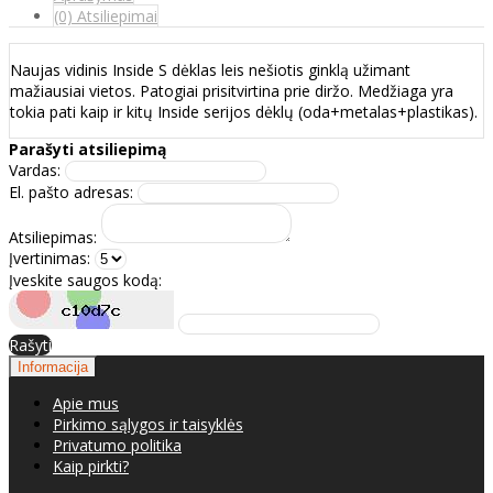
(0) Atsiliepimai
Naujas vidinis Inside S dėklas leis nešiotis ginklą užimant
mažiausiai vietos. Patogiai prisitvirtina prie diržo. Medžiaga yra
tokia pati kaip ir kitų Inside serijos dėklų (oda+metalas+plastikas).
Parašyti atsiliepimą
Vardas:
El. pašto adresas:
Atsiliepimas:
Įvertinimas:
Įveskite saugos kodą:
Rašyti
Informacija
Apie mus
Pirkimo sąlygos ir taisyklės
Privatumo politika
Kaip pirkti?