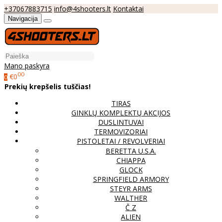
+37067883715
info@4shooters.lt
Kontaktai
Navigacija
Mano paskyra
00
€0
0
Prekių krepšelis tuščias!
TIRAS
GINKLŲ KOMPLEKTŲ AKCIJOS
DUSLINTUVAI
TERMOVIZORIAI
PISTOLETAI / REVOLVERIAI
BERETTA U.S.A.
CHIAPPA
GLOCK
SPRINGFIELD ARMORY
STEYR ARMS
WALTHER
Č Z
ALIEN