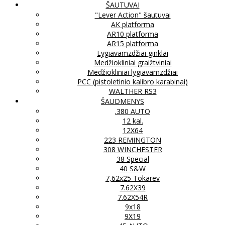
ŠAUTUVAI
"Lever Action" šautuvai
AK platforma
AR10 platforma
AR15 platforma
Lygiavamzdžiai ginklai
Medžiokliniai graižtviniai
Medžiokliniai lygiavamzdžiai
PCC (pistoletinio kalibro karabinai)
WALTHER RS3
ŠAUDMENYS
.380 AUTO
12 kal.
12X64
223 REMINGTON
308 WINCHESTER
38 Special
40 S&W
7,62x25 Tokarev
7.62X39
7.62X54R
9x18
9X19