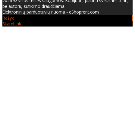
2026 © Visos teisės saugomos. Kopijuoti, platinti svetainės turinį
be autorių sutikimo draudžiama.
Elektroninių parduotuvių nuoma
-
eShoprent.com
Rašyk
Skambink