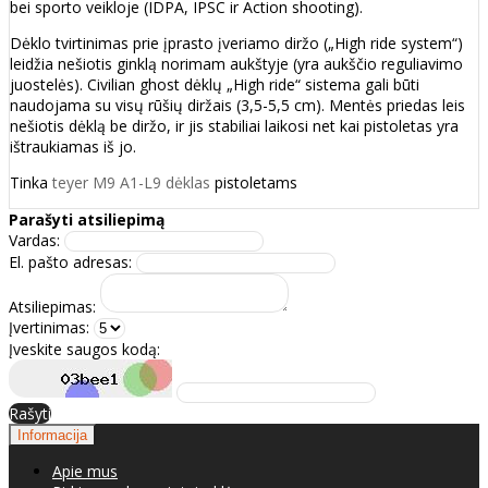
bei sporto veikloje (IDPA, IPSC ir Action shooting).
Dėklo tvirtinimas prie įprasto įveriamo diržo („High ride system“)
leidžia nešiotis ginklą norimam aukštyje (yra aukščio reguliavimo
juostelės). Civilian ghost dėklų „High ride“ sistema gali būti
naudojama su visų rūšių diržais (3,5-5,5 cm). Mentės priedas leis
nešiotis dėklą be diržo, ir jis stabiliai laikosi net kai pistoletas yra
ištraukiamas iš jo.
Tinka
teyer M9 A1-L9 dėklas
pistoletams
Parašyti atsiliepimą
Vardas:
El. pašto adresas:
Atsiliepimas:
Įvertinimas:
Įveskite saugos kodą:
Rašyti
Informacija
Apie mus