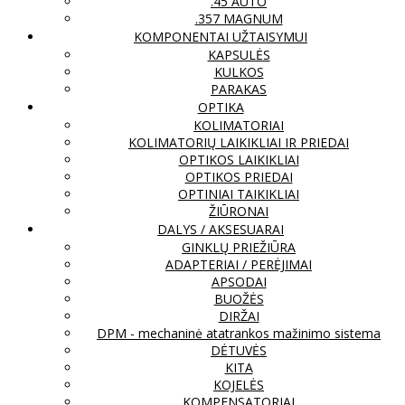
.45 AUTO
.357 MAGNUM
KOMPONENTAI UŽTAISYMUI
KAPSULĖS
KULKOS
PARAKAS
OPTIKA
KOLIMATORIAI
KOLIMATORIŲ LAIKIKLIAI IR PRIEDAI
OPTIKOS LAIKIKLIAI
OPTIKOS PRIEDAI
OPTINIAI TAIKIKLIAI
ŽIŪRONAI
DALYS / AKSESUARAI
GINKLŲ PRIEŽIŪRA
ADAPTERIAI / PERĖJIMAI
APSODAI
BUOŽĖS
DIRŽAI
DPM - mechaninė atatrankos mažinimo sistema
DĖTUVĖS
KITA
KOJELĖS
KOMPENSATORIAI