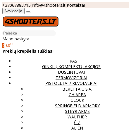
+37067883715
info@4shooters.lt
Kontaktai
Navigacija
Mano paskyra
00
€0
0
Prekių krepšelis tuščias!
TIRAS
GINKLŲ KOMPLEKTŲ AKCIJOS
DUSLINTUVAI
TERMOVIZORIAI
PISTOLETAI / REVOLVERIAI
BERETTA U.S.A.
CHIAPPA
GLOCK
SPRINGFIELD ARMORY
STEYR ARMS
WALTHER
Č Z
ALIEN