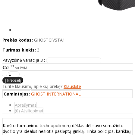
Prekės kodas:
GHOSTCIVSTA1
Turimas kiekis:
3
Pavyzdinė variacija 3 :
99
€52
su PVM
Turite klausimų apie šią prekę?
Klauskite
Gamintojas:
GHOST INTERNATIONAL
Aprašymas
(0) Atsiliepimai
Karšto formavimo technopolimerų dėklas dėl savo sumažinto
dydžio yra idealus nešiotis paslėptą ginklą. Tinka policijos, kariškių