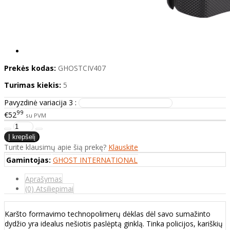
Prekės kodas:
GHOSTCIV407
Turimas kiekis:
5
Pavyzdinė variacija 3 :
99
€52
su PVM
Turite klausimų apie šią prekę?
Klauskite
Gamintojas:
GHOST INTERNATIONAL
Aprašymas
(0) Atsiliepimai
Karšto formavimo technopolimerų dėklas dėl savo sumažinto
dydžio yra idealus nešiotis paslėptą ginklą. Tinka policijos, kariškių