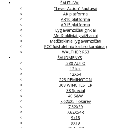
ŠAUTUVAI
"Lever Action" šautuvai
AK platforma
AR10 platforma
AR15 platforma
Lygiavamzdžiai ginklai
Medžiokliniai graižtviniai
Medžiokliniai lygiavamzdžiai
PCC (pistoletinio kalibro karabinai)
WALTHER RS3
ŠAUDMENYS
.380 AUTO
12 kal.
12X64
223 REMINGTON
308 WINCHESTER
38 Special
40 S&W
7,62x25 Tokarev
7.62X39
7.62X54R
9x18
9X19