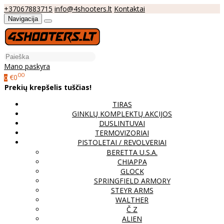
+37067883715
info@4shooters.lt
Kontaktai
Navigacija
Mano paskyra
00
€0
0
Prekių krepšelis tuščias!
TIRAS
GINKLŲ KOMPLEKTŲ AKCIJOS
DUSLINTUVAI
TERMOVIZORIAI
PISTOLETAI / REVOLVERIAI
BERETTA U.S.A.
CHIAPPA
GLOCK
SPRINGFIELD ARMORY
STEYR ARMS
WALTHER
Č Z
ALIEN