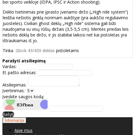
bei sporto veikloje (IDPA, IPSC ir Action shooting).
Dėklo tvirtinimas prie įprasto įveriamo diržo („High ride system“)
leidžia nešiotis ginklą norimam aukštyje (yra aukščio reguliavimo
juostelės). Civilian ghost dėklų „High ride“ sistema gali būti
naudojama su visų rūšių diržais (3,5-5,5 cm). Mentės priedas leis
nešiotis dėklą be diržo, ir jis stabiliai laikosi net kai pistoletas yra
ištraukiamas iš jo.
Tinka
Glock 43/43X dėklas
pistoletams
Parašyti atsiliepimą
Vardas:
El. pašto adresas:
Atsiliepimas:
Įvertinimas:
Įveskite saugos kodą:
Rašyti
Informacija
Apie mus