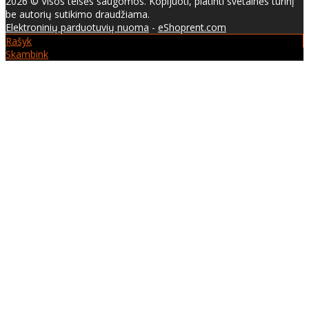
2026 © Visos teisės saugomos. Kopijuoti, platinti svetainės turinį
be autorių sutikimo draudžiama.
Elektroninių parduotuvių nuoma
-
eShoprent.com
Rašyk
Skambink