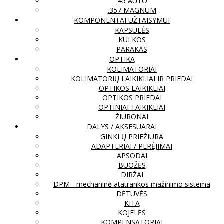
.45 AUTO
.357 MAGNUM
KOMPONENTAI UŽTAISYMUI
KAPSULĖS
KULKOS
PARAKAS
OPTIKA
KOLIMATORIAI
KOLIMATORIŲ LAIKIKLIAI IR PRIEDAI
OPTIKOS LAIKIKLIAI
OPTIKOS PRIEDAI
OPTINIAI TAIKIKLIAI
ŽIŪRONAI
DALYS / AKSESUARAI
GINKLŲ PRIEŽIŪRA
ADAPTERIAI / PERĖJIMAI
APSODAI
BUOŽĖS
DIRŽAI
DPM - mechaninė atatrankos mažinimo sistema
DĖTUVĖS
KITA
KOJELĖS
KOMPENSATORIAI