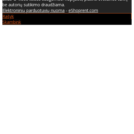
be autorių sutikimo draudžiama.
Elektroninių parduotuvių nuoma
-
eShoprent.com
Rašyk
Skambink