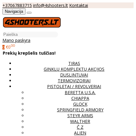
+37067883715
info@4shooters.lt
Kontaktai
Navigacija
Mano paskyra
00
€0
0
Prekių krepšelis tuščias!
TIRAS
GINKLŲ KOMPLEKTŲ AKCIJOS
DUSLINTUVAI
TERMOVIZORIAI
PISTOLETAI / REVOLVERIAI
BERETTA U.S.A.
CHIAPPA
GLOCK
SPRINGFIELD ARMORY
STEYR ARMS
WALTHER
Č Z
ALIEN