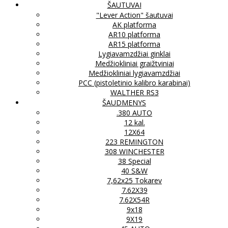
ŠAUTUVAI
"Lever Action" šautuvai
AK platforma
AR10 platforma
AR15 platforma
Lygiavamzdžiai ginklai
Medžiokliniai graižtviniai
Medžiokliniai lygiavamzdžiai
PCC (pistoletinio kalibro karabinai)
WALTHER RS3
ŠAUDMENYS
.380 AUTO
12 kal.
12X64
223 REMINGTON
308 WINCHESTER
38 Special
40 S&W
7,62x25 Tokarev
7.62X39
7.62X54R
9x18
9X19