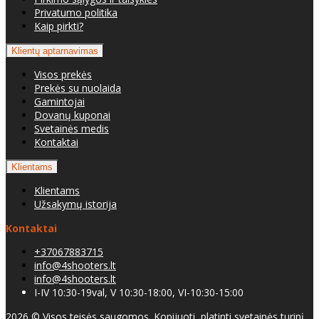
Privatumo politika
Kaip pirkti?
Klientų aptarnavimas
Visos prekės
Prekės su nuolaida
Gamintojai
Dovanų kuponai
Svetainės medis
Kontaktai
Klientams
Klientams
Užsakymų istorija
Kontaktai
+37067883715
info@4shooters.lt
info@4shooters.lt
I-IV 10:30-19val, V 10:30-18:00, VI-10:30-15:00
2026 © Visos teisės saugomos. Kopijuoti, platinti svetainės turinį