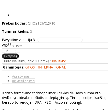
Prekės kodas:
GHOSTCIVCZP10
Turimas kiekis:
5
Pavyzdinė variacija 3 :
99
€52
su PVM
Turite klausimų apie šią prekę?
Klauskite
Gamintojas:
GHOST INTERNATIONAL
Aprašymas
(0) Atsiliepimai
Karšto formavimo technopolimerų dėklas dėl savo sumažinto
dydžio yra idealus nešiotis paslėptą ginklą. Tinka policijos, kariškių
bei sporto veikloje (IDPA, IPSC ir Action shooting).