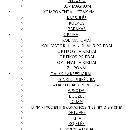
.45 AUTO
.357 MAGNUM
KOMPONENTAI UŽTAISYMUI
KAPSULĖS
KULKOS
PARAKAS
OPTIKA
KOLIMATORIAI
KOLIMATORIŲ LAIKIKLIAI IR PRIEDAI
OPTIKOS LAIKIKLIAI
OPTIKOS PRIEDAI
OPTINIAI TAIKIKLIAI
ŽIŪRONAI
DALYS / AKSESUARAI
GINKLŲ PRIEŽIŪRA
ADAPTERIAI / PERĖJIMAI
APSODAI
BUOŽĖS
DIRŽAI
DPM - mechaninė atatrankos mažinimo sistema
DĖTUVĖS
KITA
KOJELĖS
KOMPENSATORIAI