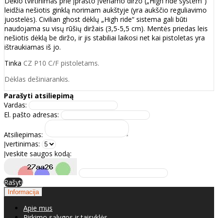
Dėklo tvirtinimas prie įprasto įveriamo diržo („High ride system“)
leidžia nešiotis ginklą norimam aukštyje (yra aukščio reguliavimo
juostelės). Civilian ghost dėklų „High ride“ sistema gali būti
naudojama su visų rūšių diržais (3,5-5,5 cm). Mentės priedas leis
nešiotis dėklą be diržo, ir jis stabiliai laikosi net kai pistoletas yra
ištraukiamas iš jo.
Tinka
CZ P10 C/F pistoletams.
Dėklas dešiniarankis.
Parašyti atsiliepimą
Vardas:
El. pašto adresas:
Atsiliepimas:
Įvertinimas:
Įveskite saugos kodą:
Rašyti
Informacija
Apie mus
Pirkimo sąlygos ir taisyklės