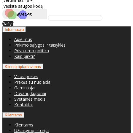
Įvertinimas:
Įveskite saugos kodą:
Rašyti
Informacija
Apie mus
Pirkimo sąlygos ir taisyklės
Privatumo politika
Kaip pirkti?
Klientų aptarnavimas
Visos prekės
Prekės su nuolaida
Gamintojai
Dovanų kuponai
Svetainės medis
Kontaktai
Klientams
Klientams
Užsakymų istorija