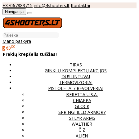
+37067883715
info@4shooters.lt
Kontaktai
Navigacija
Mano paskyra
00
€0
0
Prekių krepšelis tuščias!
TIRAS
GINKLŲ KOMPLEKTŲ AKCIJOS
DUSLINTUVAI
TERMOVIZORIAI
PISTOLETAI / REVOLVERIAI
BERETTA U.S.A.
CHIAPPA
GLOCK
SPRINGFIELD ARMORY
STEYR ARMS
WALTHER
Č Z
ALIEN