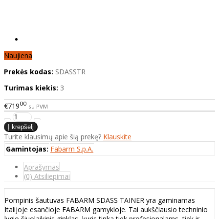
Naujiena
Prekės kodas:
SDASSTR
Turimas kiekis:
3
00
€719
su PVM
Turite klausimų apie šią prekę?
Klauskite
Gamintojas:
Fabarm S.p.A.
Aprašymas
(0) Atsiliepimai
Pompinis šautuvas FABARM SDASS TAINER yra gaminamas
Italijoje esančioje FABARM gamykloje. Tai aukščiausio techninio
lygio šiuolaikinis ginklas, kuris tinka tiek profesionalams, tiek ir