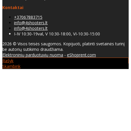
Kontaktai
+37067883715
info@4shooters.lt
info@4shooters.lt
I-IV 10:30-19val, V 10:30-18:00, VI-10:30-15:00
2026 © Visos teisės saugomos. Kopijuoti, platinti svetainės turinį
be autorių sutikimo draudžiama.
Elektroninių parduotuvių nuoma
-
eShoprent.com
Rašyk
Skambink