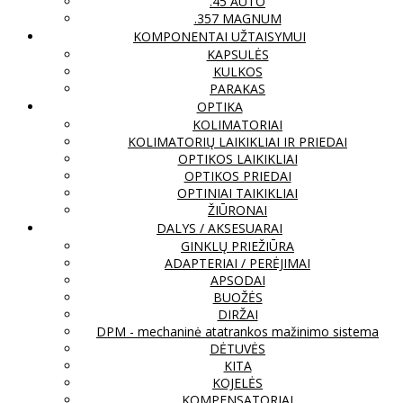
.45 AUTO
.357 MAGNUM
KOMPONENTAI UŽTAISYMUI
KAPSULĖS
KULKOS
PARAKAS
OPTIKA
KOLIMATORIAI
KOLIMATORIŲ LAIKIKLIAI IR PRIEDAI
OPTIKOS LAIKIKLIAI
OPTIKOS PRIEDAI
OPTINIAI TAIKIKLIAI
ŽIŪRONAI
DALYS / AKSESUARAI
GINKLŲ PRIEŽIŪRA
ADAPTERIAI / PERĖJIMAI
APSODAI
BUOŽĖS
DIRŽAI
DPM - mechaninė atatrankos mažinimo sistema
DĖTUVĖS
KITA
KOJELĖS
KOMPENSATORIAI