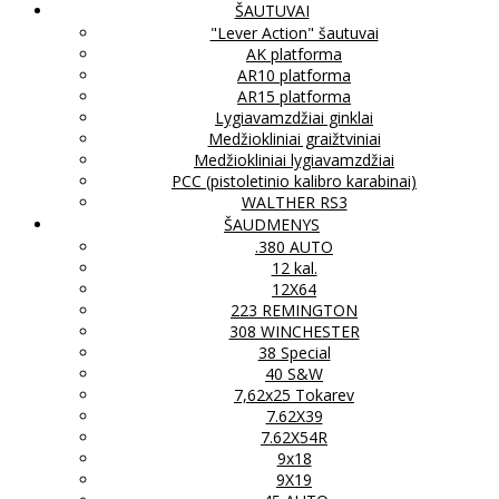
ŠAUTUVAI
"Lever Action" šautuvai
AK platforma
AR10 platforma
AR15 platforma
Lygiavamzdžiai ginklai
Medžiokliniai graižtviniai
Medžiokliniai lygiavamzdžiai
PCC (pistoletinio kalibro karabinai)
WALTHER RS3
ŠAUDMENYS
.380 AUTO
12 kal.
12X64
223 REMINGTON
308 WINCHESTER
38 Special
40 S&W
7,62x25 Tokarev
7.62X39
7.62X54R
9x18
9X19