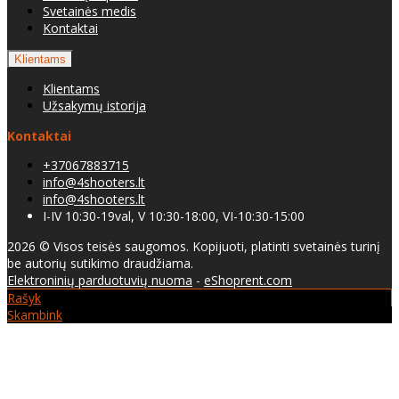
Svetainės medis
Kontaktai
Klientams
Klientams
Užsakymų istorija
Kontaktai
+37067883715
info@4shooters.lt
info@4shooters.lt
I-IV 10:30-19val, V 10:30-18:00, VI-10:30-15:00
2026 © Visos teisės saugomos. Kopijuoti, platinti svetainės turinį
be autorių sutikimo draudžiama.
Elektroninių parduotuvių nuoma
-
eShoprent.com
Rašyk
Skambink