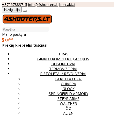
+37067883715
info@4shooters.lt
Kontaktai
Navigacija
Mano paskyra
00
€0
0
Prekių krepšelis tuščias!
TIRAS
GINKLŲ KOMPLEKTŲ AKCIJOS
DUSLINTUVAI
TERMOVIZORIAI
PISTOLETAI / REVOLVERIAI
BERETTA U.S.A.
CHIAPPA
GLOCK
SPRINGFIELD ARMORY
STEYR ARMS
WALTHER
Č Z
ALIEN