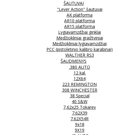
ŠAUTUVAI
"Lever Action" šautuvai
AK platforma
AR10 platforma
AR15 platforma
Lygiavamzdžiai ginklai
Medžiokliniai graižtviniai
Medžiokliniai lygiavamzdžiai
PCC (pistoletinio kalibro karabinai)
WALTHER RS3
ŠAUDMENYS
.380 AUTO
12 kal.
12X64
223 REMINGTON
308 WINCHESTER
38 Special
40 S&W
7,62x25 Tokarev
7.62X39
7.62X54R
9x18
9X19