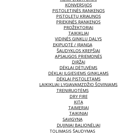
KONVERSIJOS
PISTOLETINĖS RANKENOS
PISTOLETŲ KRIAUNOS
PRIEKINĖS RANKENOS
PROŽEKTORIAI
TAIKIKLIAI
VIDINĖS GINKLŲ DALYS
EKIPUOTĖ / ĮRANGA
ŠAUDYKLOS KREPŠIAI
APSAUGOS PRIEMONĖS
DIRŽAI
DĖKLAI DĖTUVĖMS
DĖKLAI ILGIESIEMS GINKLAMS
DĖKLAI PISTOLETAMS
LAIKIKLIAI LYGIAVAMZDŽIO ŠOVINIAMS
TRENIRUOTĖMS
DRY FIRE
KITA
TAIMERIAI
TAIKINIAI
SAVIGYNA
DUJINIAI BALIONĖLIAI
TOLIMASIS ŠAUDYMAS