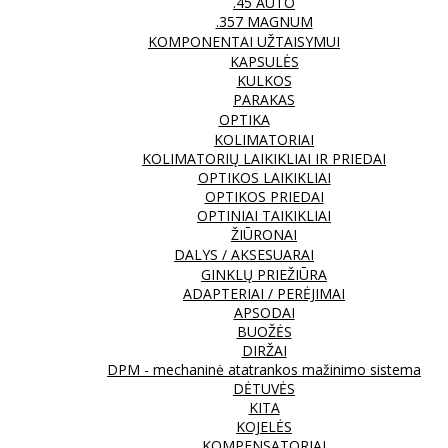
.45 AUTO
.357 MAGNUM
KOMPONENTAI UŽTAISYMUI
KAPSULĖS
KULKOS
PARAKAS
OPTIKA
KOLIMATORIAI
KOLIMATORIŲ LAIKIKLIAI IR PRIEDAI
OPTIKOS LAIKIKLIAI
OPTIKOS PRIEDAI
OPTINIAI TAIKIKLIAI
ŽIŪRONAI
DALYS / AKSESUARAI
GINKLŲ PRIEŽIŪRA
ADAPTERIAI / PERĖJIMAI
APSODAI
BUOŽĖS
DIRŽAI
DPM - mechaninė atatrankos mažinimo sistema
DĖTUVĖS
KITA
KOJELĖS
KOMPENSATORIAI