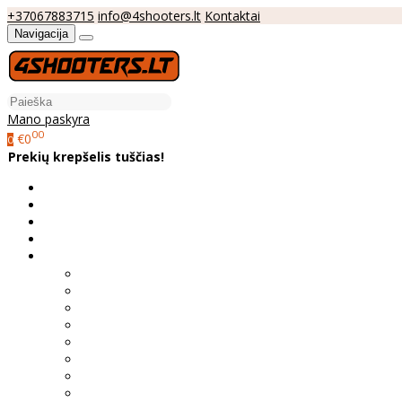
+37067883715
info@4shooters.lt
Kontaktai
Navigacija
Mano paskyra
00
€0
0
Prekių krepšelis tuščias!