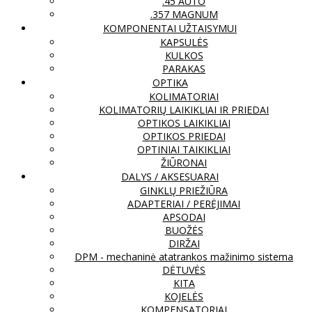
.45 AUTO
.357 MAGNUM
KOMPONENTAI UŽTAISYMUI
KAPSULĖS
KULKOS
PARAKAS
OPTIKA
KOLIMATORIAI
KOLIMATORIŲ LAIKIKLIAI IR PRIEDAI
OPTIKOS LAIKIKLIAI
OPTIKOS PRIEDAI
OPTINIAI TAIKIKLIAI
ŽIŪRONAI
DALYS / AKSESUARAI
GINKLŲ PRIEŽIŪRA
ADAPTERIAI / PERĖJIMAI
APSODAI
BUOŽĖS
DIRŽAI
DPM - mechaninė atatrankos mažinimo sistema
DĖTUVĖS
KITA
KOJELĖS
KOMPENSATORIAI