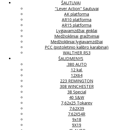
ŠAUTUVAI
"Lever Action" šautuvai
AK platforma
AR10 platforma
AR15 platforma
Lygiavamzdžiai ginklai
Medžiokliniai graižtviniai
Medžiokliniai lygiavamzdžiai
PCC (pistoletinio kalibro karabinai)
WALTHER RS3
ŠAUDMENYS
.380 AUTO
12 kal.
12X64
223 REMINGTON
308 WINCHESTER
38 Special
40 S&W
7,62x25 Tokarev
7.62X39
7.62X54R
9x18
9X19