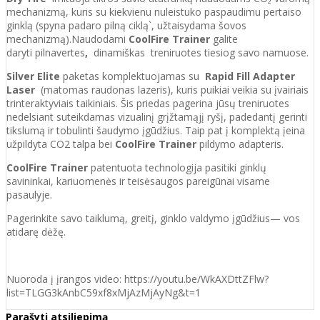
mechanizmą, kuris su kiekvienu nuleistuko paspaudimu pertaiso
ginklą (spyna padaro pilną ciklą`, užtaisydama šovos
mechanizmą).Naudodami
CoolFire Trainer
galite
daryti
pilnavertes
,
dinamiškas treniruotes tiesiog savo namuose.
Silver Elite
paketas komplektuojamas su
Rapid Fill Adapter
Laser
(matomas raudonas lazeris), kuris puikiai veikia su įvairiais
trinteraktyviais taikiniais. Šis priedas pagerina jūsų treniruotes
nedelsiant suteikdamas vizualinį grįžtamąjį ryšį, padedantį gerinti
tikslumą ir tobulinti šaudymo įgūdžius. Taip pat į komplektą įeina
užpildyta CO2 talpa bei
CoolFire Trainer
pildymo adapteris.
CoolFire Trainer
patentuota technologija pasitiki ginklų
savininkai, kariuomenės ir teisėsaugos pareigūnai visame
pasaulyje.
Pagerinkite savo taiklumą, greitį, ginklo valdymo įgūdžius— vos
atidarę dėžę.
Nuoroda į įrangos video: https://youtu.be/WkAXDttZFlw?
list=TLGG3kAnbC59xf8xMjAzMjAyNg&t=1
Parašyti atsiliepimą