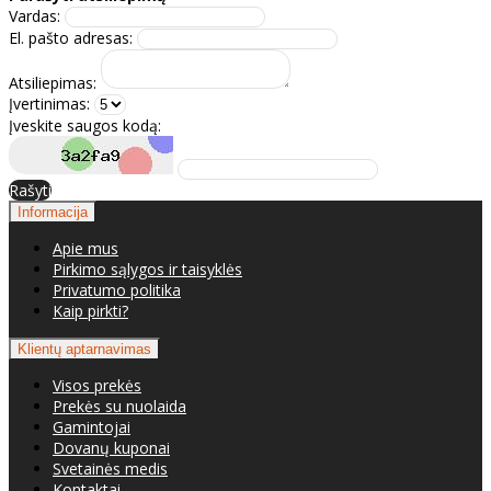
Vardas:
El. pašto adresas:
Atsiliepimas:
Įvertinimas:
Įveskite saugos kodą:
Rašyti
Informacija
Apie mus
Pirkimo sąlygos ir taisyklės
Privatumo politika
Kaip pirkti?
Klientų aptarnavimas
Visos prekės
Prekės su nuolaida
Gamintojai
Dovanų kuponai
Svetainės medis
Kontaktai