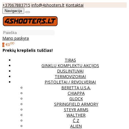
+37067883715
info@4shooters.lt
Kontaktai
Navigacija
Mano paskyra
00
€0
0
Prekių krepšelis tuščias!
TIRAS
GINKLŲ KOMPLEKTŲ AKCIJOS
DUSLINTUVAI
TERMOVIZORIAI
PISTOLETAI / REVOLVERIAI
BERETTA U.S.A.
CHIAPPA
GLOCK
SPRINGFIELD ARMORY
STEYR ARMS
WALTHER
Č Z
ALIEN