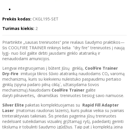
Prekės kodas:
CKGL195-SET
Turimas kiekis:
2
Priartinkite „sausas treniruotes“ prie realaus šaudymo praktikos—
šis COOLFIRE TRAINER rinkinys kelia "dry fire" treniruotes į naują
lygį- nuo šiol galite dirbti jausdami ginklo atatranką ir
nenaudodami amunicijos.
Lengvai integruojamas į būtent Jūsų ginklą,
CoolFire Trainer
Dry-Fire
imituoja tikros šūvio atatranką naudodams CO₂ varomą
mechanizmą, kuris su kiekvienu nuleistuko paspaudimu pertaiso
ginklą (spyna padaro pilną ciklą`, užtaisydama šovos
mechanizmą).Naudodami
CoolFire Trainer
galite
daryti
pilnavertes
,
dinamiškas treniruotes tiesiog savo namuose.
Silver Elite
paketas komplektuojamas su
Rapid Fill Adapter
Laser
(matomas raudonas lazeris), kuris puikiai veikia su įvairiais
trinteraktyviais taikiniais. Šis priedas pagerina jūsų treniruotes
nedelsiant suteikdamas vizualinį grįžtamąjį ryšį, padedantį gerinti
tikslumą ir tobulinti šaudymo įgūdžius. Taip pat į komplektą įeina