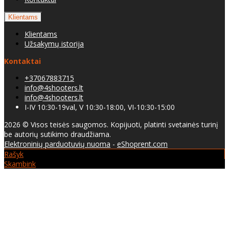
Klientams
Klientams
Užsakymų istorija
Kontaktai
+37067883715
info@4shooters.lt
info@4shooters.lt
I-IV 10:30-19val, V 10:30-18:00, VI-10:30-15:00
2026 © Visos teisės saugomos. Kopijuoti, platinti svetainės turinį
be autorių sutikimo draudžiama.
Elektroninių parduotuvių nuoma
-
eShoprent.com
Rašyk
Skambink