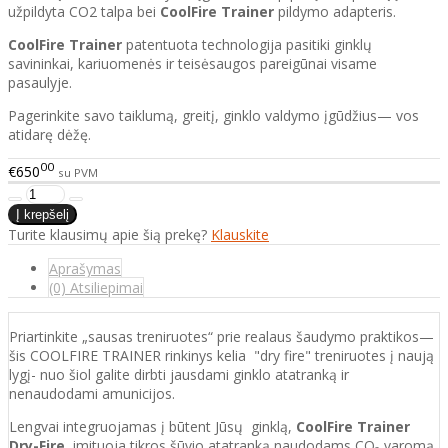
užpildyta CO2 talpa bei
CoolFire Trainer
pildymo adapteris.
CoolFire Trainer
patentuota technologija pasitiki ginklų
savininkai, kariuomenės ir teisėsaugos pareigūnai visame
pasaulyje.
Pagerinkite savo taiklumą, greitį, ginklo valdymo įgūdžius— vos
atidarę dėžę.
00
€650
su PVM
Turite klausimų apie šią prekę?
Klauskite
Aprašymas
(0) Atsiliepimai
Priartinkite „sausas treniruotes“ prie realaus šaudymo praktikos—
šis COOLFIRE TRAINER rinkinys kelia "dry fire" treniruotes į naują
lygį- nuo šiol galite dirbti jausdami ginklo atatranką ir
nenaudodami amunicijos.
Lengvai integruojamas į būtent Jūsų ginklą,
CoolFire Trainer
Dry-Fire
imituoja tikros šūvio atatranką naudodams CO₂ varomą