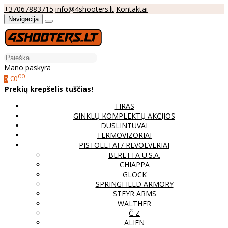
+37067883715
info@4shooters.lt
Kontaktai
Navigacija
Mano paskyra
00
€0
0
Prekių krepšelis tuščias!
TIRAS
GINKLŲ KOMPLEKTŲ AKCIJOS
DUSLINTUVAI
TERMOVIZORIAI
PISTOLETAI / REVOLVERIAI
BERETTA U.S.A.
CHIAPPA
GLOCK
SPRINGFIELD ARMORY
STEYR ARMS
WALTHER
Č Z
ALIEN