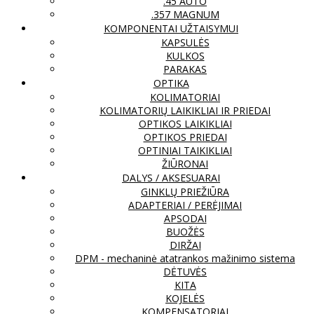
.45 AUTO
.357 MAGNUM
KOMPONENTAI UŽTAISYMUI
KAPSULĖS
KULKOS
PARAKAS
OPTIKA
KOLIMATORIAI
KOLIMATORIŲ LAIKIKLIAI IR PRIEDAI
OPTIKOS LAIKIKLIAI
OPTIKOS PRIEDAI
OPTINIAI TAIKIKLIAI
ŽIŪRONAI
DALYS / AKSESUARAI
GINKLŲ PRIEŽIŪRA
ADAPTERIAI / PERĖJIMAI
APSODAI
BUOŽĖS
DIRŽAI
DPM - mechaninė atatrankos mažinimo sistema
DĖTUVĖS
KITA
KOJELĖS
KOMPENSATORIAI