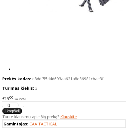
Prekės kodas:
d8ddf55d4d693aa621a8e36981cbae3f
Turimas kiekis:
3
00
€19
su PVM
Turite klausimų apie šią prekę?
Klauskite
Gamintojas:
CAA TACTICAL