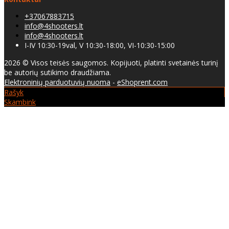
+37067883715
info@4shooters.lt
info@4shooters.lt
I-IV 10:30-19val, V 10:30-18:00, VI-10:30-15:00
2026 © Visos teisės saugomos. Kopijuoti, platinti svetainės turinį
be autorių sutikimo draudžiama.
Elektroninių parduotuvių nuoma
-
eShoprent.com
Rašyk
Skambink