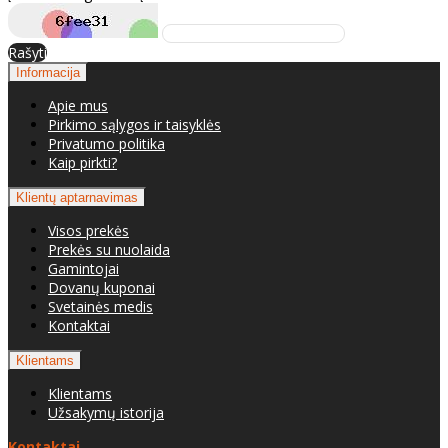
Rašyti
Informacija
Apie mus
Pirkimo sąlygos ir taisyklės
Privatumo politika
Kaip pirkti?
Klientų aptarnavimas
Visos prekės
Prekės su nuolaida
Gamintojai
Dovanų kuponai
Svetainės medis
Kontaktai
Klientams
Klientams
Užsakymų istorija
Kontaktai