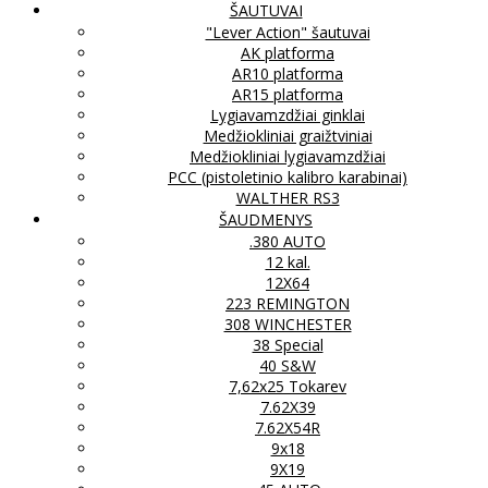
ŠAUTUVAI
"Lever Action" šautuvai
AK platforma
AR10 platforma
AR15 platforma
Lygiavamzdžiai ginklai
Medžiokliniai graižtviniai
Medžiokliniai lygiavamzdžiai
PCC (pistoletinio kalibro karabinai)
WALTHER RS3
ŠAUDMENYS
.380 AUTO
12 kal.
12X64
223 REMINGTON
308 WINCHESTER
38 Special
40 S&W
7,62x25 Tokarev
7.62X39
7.62X54R
9x18
9X19