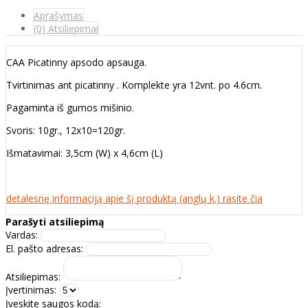
Aprašymas
(0) Atsiliepimai
CAA Picatinny apsodo apsauga.
Tvirtinimas ant picatinny . Komplekte yra 12vnt. po 4.6cm.
Pagaminta iš gumos mišinio.
Svoris: 10gr., 12x10=120gr.
Išmatavimai: 3,5cm (W) x 4,6cm (L)
detalesnę informaciją apie šį produktą (anglų k.) rasite čia
Parašyti atsiliepimą
Vardas:
El. pašto adresas:
Atsiliepimas:
Įvertinimas:
Įveskite saugos kodą: