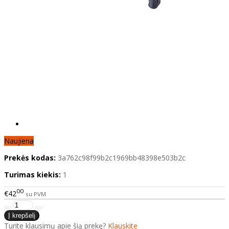
Naujiena
Prekės kodas:
3a762c98f99b2c1969bb48398e503b2c
Turimas kiekis:
1
00
€42
su PVM
Turite klausimų apie šią prekę?
Klauskite