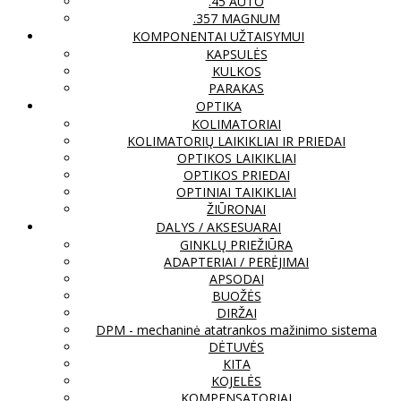
.45 AUTO
.357 MAGNUM
KOMPONENTAI UŽTAISYMUI
KAPSULĖS
KULKOS
PARAKAS
OPTIKA
KOLIMATORIAI
KOLIMATORIŲ LAIKIKLIAI IR PRIEDAI
OPTIKOS LAIKIKLIAI
OPTIKOS PRIEDAI
OPTINIAI TAIKIKLIAI
ŽIŪRONAI
DALYS / AKSESUARAI
GINKLŲ PRIEŽIŪRA
ADAPTERIAI / PERĖJIMAI
APSODAI
BUOŽĖS
DIRŽAI
DPM - mechaninė atatrankos mažinimo sistema
DĖTUVĖS
KITA
KOJELĖS
KOMPENSATORIAI