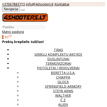
+37067883715
info@4shooters.lt
Kontaktai
Navigacija
Mano paskyra
00
€0
0
Prekių krepšelis tuščias!
TIRAS
GINKLŲ KOMPLEKTŲ AKCIJOS
DUSLINTUVAI
TERMOVIZORIAI
PISTOLETAI / REVOLVERIAI
BERETTA U.S.A.
CHIAPPA
GLOCK
SPRINGFIELD ARMORY
STEYR ARMS
WALTHER
Č Z
ALIEN