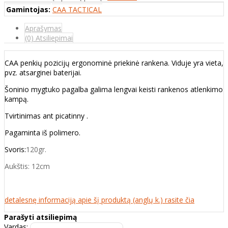
Gamintojas:
CAA TACTICAL
Aprašymas
(0) Atsiliepimai
CAA penkių pozicijų ergonominė priekinė rankena. Viduje yra vieta,
pvz. atsarginei baterijai.
Šoninio mygtuko pagalba galima lengvai keisti rankenos atlenkimo
kampą.
Tvirtinimas ant picatinny .
Pagaminta iš polimero.
Svoris:
120gr.
Aukštis: 12cm
detalesnę informaciją apie šį produktą (anglų k.) rasite čia
Parašyti atsiliepimą
Vardas: