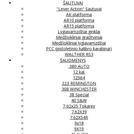
ŠAUTUVAI
"Lever Action" šautuvai
AK platforma
AR10 platforma
AR15 platforma
Lygiavamzdžiai ginklai
Medžiokliniai graižtviniai
Medžiokliniai lygiavamzdžiai
PCC (pistoletinio kalibro karabinai)
WALTHER RS3
ŠAUDMENYS
.380 AUTO
12 kal.
12X64
223 REMINGTON
308 WINCHESTER
38 Special
40 S&W
7,62x25 Tokarev
7.62X39
7.62X54R
9x18
9X19