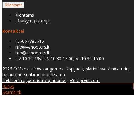
Klientams
Klientams
Užsakymų istorija
Kontaktai
+37067883715
info@4shooters.lt
info@4shooters.lt
I-IV 10:30-19val, V 10:30-18:00, VI-10:30-15:00
2026 © Visos teisės saugomos. Kopijuoti, platinti svetainės turinį
be autorių sutikimo draudžiama.
Elektroninių parduotuvių nuoma
-
eShoprent.com
Rašyk
Skambink