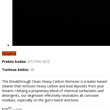
Naujiena
Prekės kodas:
BTCPRO-6OZ
Turimas kiekis:
30
The Breakthrough Clean Heavy Carbon Remover is a water-based
cleaner that removes heavy carbon and lead deposits from your
firearm. Utilizing a proprietary blend of chemical surfactants and
detergents, our degreaser effectively neutralizes all corrosive
residues, especially on the gun's barrel and bore.
00
€20
su PVM