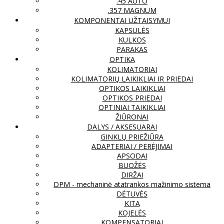
.45 AUTO
.357 MAGNUM
KOMPONENTAI UŽTAISYMUI
KAPSULĖS
KULKOS
PARAKAS
OPTIKA
KOLIMATORIAI
KOLIMATORIŲ LAIKIKLIAI IR PRIEDAI
OPTIKOS LAIKIKLIAI
OPTIKOS PRIEDAI
OPTINIAI TAIKIKLIAI
ŽIŪRONAI
DALYS / AKSESUARAI
GINKLŲ PRIEŽIŪRA
ADAPTERIAI / PERĖJIMAI
APSODAI
BUOŽĖS
DIRŽAI
DPM - mechaninė atatrankos mažinimo sistema
DĖTUVĖS
KITA
KOJELĖS
KOMPENSATORIAI