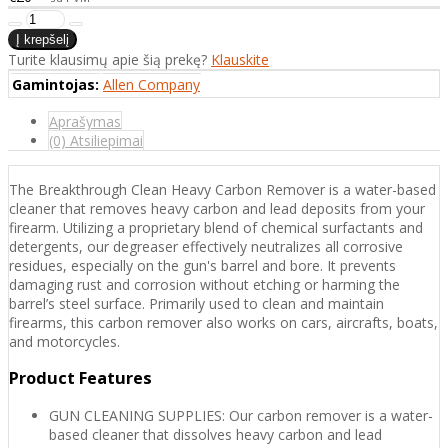
Turite klausimų apie šią prekę?
Klauskite
Gamintojas:
Allen Company
Aprašymas
(0) Atsiliepimai
The Breakthrough Clean Heavy Carbon Remover is a water-based
cleaner that removes heavy carbon and lead deposits from your
firearm. Utilizing a proprietary blend of chemical surfactants and
detergents, our degreaser effectively neutralizes all corrosive
residues, especially on the gun's barrel and bore. It prevents
damaging rust and corrosion without etching or harming the
barrel’s steel surface. Primarily used to clean and maintain
firearms, this carbon remover also works on cars, aircrafts, boats,
and motorcycles.
Product Features
GUN CLEANING SUPPLIES: Our carbon remover is a water-
based cleaner that dissolves heavy carbon and lead