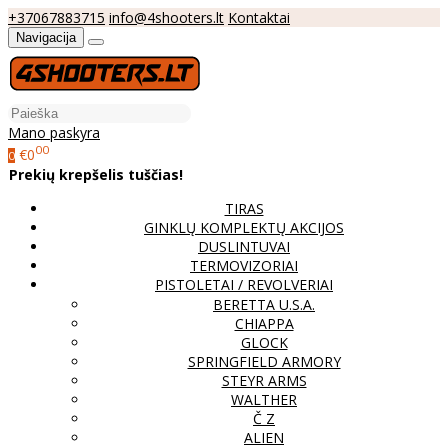
+37067883715
info@4shooters.lt
Kontaktai
Navigacija
Mano paskyra
00
€0
0
Prekių krepšelis tuščias!
TIRAS
GINKLŲ KOMPLEKTŲ AKCIJOS
DUSLINTUVAI
TERMOVIZORIAI
PISTOLETAI / REVOLVERIAI
BERETTA U.S.A.
CHIAPPA
GLOCK
SPRINGFIELD ARMORY
STEYR ARMS
WALTHER
Č Z
ALIEN