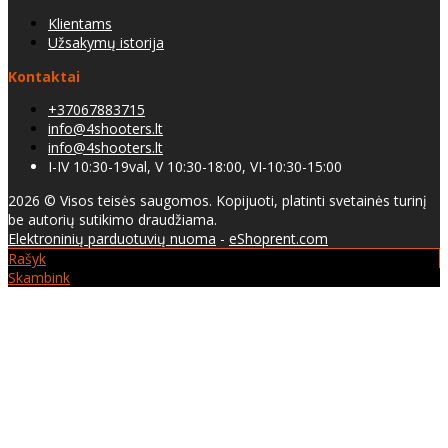
Klientams
Užsakymų istorija
Kontaktai
+37067883715
info@4shooters.lt
info@4shooters.lt
I-IV 10:30-19val, V 10:30-18:00, VI-10:30-15:00
2026 © Visos teisės saugomos. Kopijuoti, platinti svetainės turinį
be autorių sutikimo draudžiama.
Elektroninių parduotuvių nuoma
-
eShoprent.com
Rašyk
Skambink