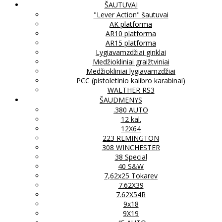
ŠAUTUVAI
"Lever Action" šautuvai
AK platforma
AR10 platforma
AR15 platforma
Lygiavamzdžiai ginklai
Medžiokliniai graižtviniai
Medžiokliniai lygiavamzdžiai
PCC (pistoletinio kalibro karabinai)
WALTHER RS3
ŠAUDMENYS
.380 AUTO
12 kal.
12X64
223 REMINGTON
308 WINCHESTER
38 Special
40 S&W
7,62x25 Tokarev
7.62X39
7.62X54R
9x18
9X19