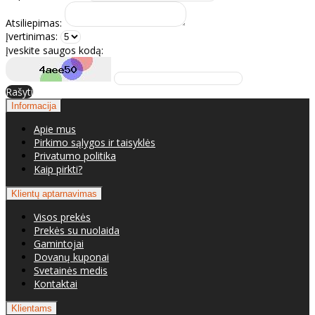
Atsiliepimas:
Įvertinimas:
Įveskite saugos kodą:
Rašyti
Informacija
Apie mus
Pirkimo sąlygos ir taisyklės
Privatumo politika
Kaip pirkti?
Klientų aptarnavimas
Visos prekės
Prekės su nuolaida
Gamintojai
Dovanų kuponai
Svetainės medis
Kontaktai
Klientams