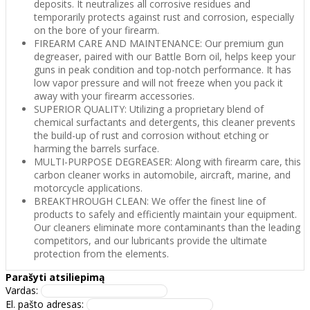
deposits. It neutralizes all corrosive residues and
temporarily protects against rust and corrosion, especially
on the bore of your firearm.
FIREARM CARE AND MAINTENANCE: Our premium gun
degreaser, paired with our Battle Born oil, helps keep your
guns in peak condition and top-notch performance. It has
low vapor pressure and will not freeze when you pack it
away with your firearm accessories.
SUPERIOR QUALITY: Utilizing a proprietary blend of
chemical surfactants and detergents, this cleaner prevents
the build-up of rust and corrosion without etching or
harming the barrels surface.
MULTI-PURPOSE DEGREASER: Along with firearm care, this
carbon cleaner works in automobile, aircraft, marine, and
motorcycle applications.
BREAKTHROUGH CLEAN: We offer the finest line of
products to safely and efficiently maintain your equipment.
Our cleaners eliminate more contaminants than the leading
competitors, and our lubricants provide the ultimate
protection from the elements.
Parašyti atsiliepimą
Vardas:
El. pašto adresas: