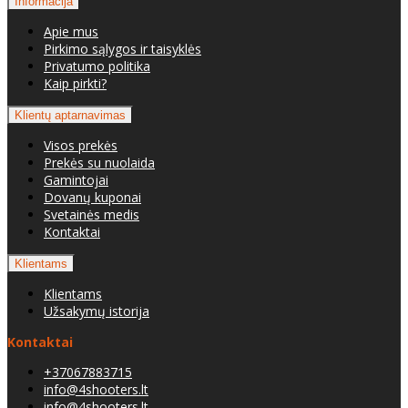
Informacija
Apie mus
Pirkimo sąlygos ir taisyklės
Privatumo politika
Kaip pirkti?
Klientų aptarnavimas
Visos prekės
Prekės su nuolaida
Gamintojai
Dovanų kuponai
Svetainės medis
Kontaktai
Klientams
Klientams
Užsakymų istorija
Kontaktai
+37067883715
info@4shooters.lt
info@4shooters.lt