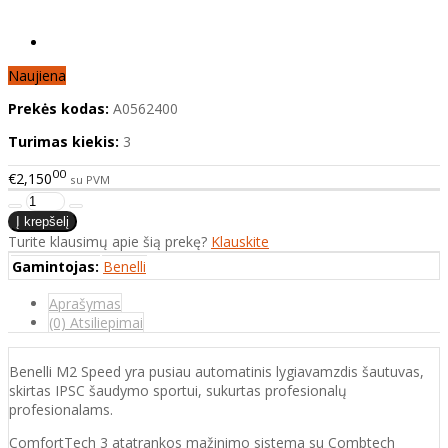
Naujiena
Prekės kodas:
A0562400
Turimas kiekis:
3
00
€2,150
su PVM
Turite klausimų apie šią prekę?
Klauskite
Gamintojas:
Benelli
Aprašymas
(0) Atsiliepimai
Benelli M2 Speed yra pusiau automatinis lygiavamzdis šautuvas,
skirtas IPSC šaudymo sportui, sukurtas profesionalų
profesionalams.
ComfortTech 3 atatrankos mažinimo sistema su Combtech