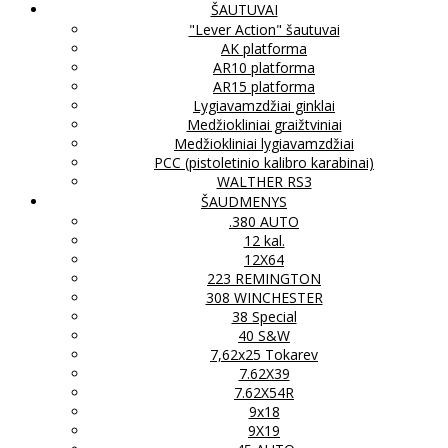
ŠAUTUVAI
"Lever Action" šautuvai
AK platforma
AR10 platforma
AR15 platforma
Lygiavamzdžiai ginklai
Medžiokliniai graižtviniai
Medžiokliniai lygiavamzdžiai
PCC (pistoletinio kalibro karabinai)
WALTHER RS3
ŠAUDMENYS
.380 AUTO
12 kal.
12X64
223 REMINGTON
308 WINCHESTER
38 Special
40 S&W
7,62x25 Tokarev
7.62X39
7.62X54R
9x18
9X19