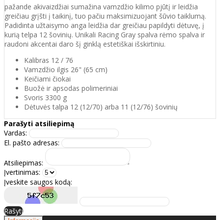
pažande akivaizdžiai sumažina vamzdžio kilimo pjūtį ir leidžia
greičiau grįšti į taikinį, tuo pačiu maksimizuojant šūvio taiklumą.
Padidinta užtaisymo anga leidžia dar greičiau papildyti dėtuvę, į
kurią telpa 12 šovinių. Unikali Racing Gray spalva rėmo spalva ir
raudoni akcentai daro šį ginklą estetiškai išskirtiniu.
Kalibras 12 / 76
Vamzdžio ilgis 26" (65 cm)
Keičiami čiokai
Buožė ir apsodas polimeriniai
Svoris 3300 g
Dėtuvės talpa 12 (12/70) arba 11 (12/76) šovinių
Parašyti atsiliepimą
Vardas:
El. pašto adresas:
Atsiliepimas:
Įvertinimas:
Įveskite saugos kodą:
Rašyti