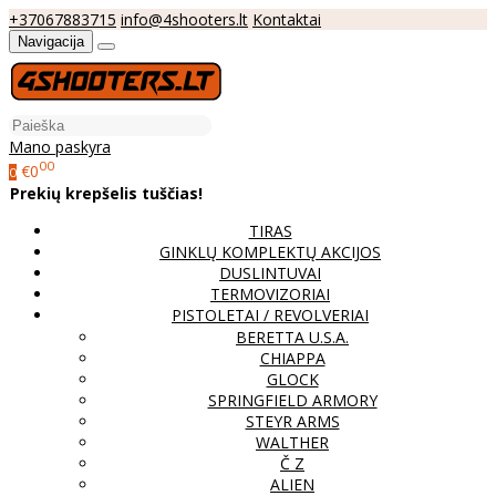
+37067883715
info@4shooters.lt
Kontaktai
Navigacija
Mano paskyra
00
€0
0
Prekių krepšelis tuščias!
TIRAS
GINKLŲ KOMPLEKTŲ AKCIJOS
DUSLINTUVAI
TERMOVIZORIAI
PISTOLETAI / REVOLVERIAI
BERETTA U.S.A.
CHIAPPA
GLOCK
SPRINGFIELD ARMORY
STEYR ARMS
WALTHER
Č Z
ALIEN