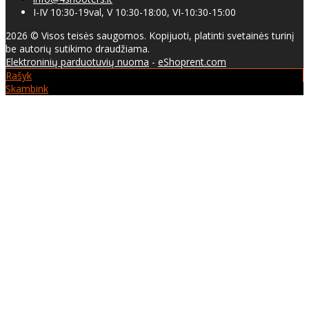
I-IV 10:30-19val, V 10:30-18:00, VI-10:30-15:00
2026 © Visos teisės saugomos. Kopijuoti, platinti svetainės turinį
be autorių sutikimo draudžiama.
Elektroninių parduotuvių nuoma
-
eShoprent.com
Rašyk
Skambink