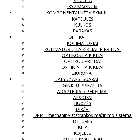
.45 AUTO
.357 MAGNUM
KOMPONENTAI UŽTAISYMUI
KAPSULĖS
KULKOS
PARAKAS
OPTIKA
KOLIMATORIAI
KOLIMATORIŲ LAIKIKLIAI IR PRIEDAI
OPTIKOS LAIKIKLIAI
OPTIKOS PRIEDAI
OPTINIAI TAIKIKLIAI
ŽIŪRONAI
DALYS / AKSESUARAI
GINKLŲ PRIEŽIŪRA
ADAPTERIAI / PERĖJIMAI
APSODAI
BUOŽĖS
DIRŽAI
DPM - mechaninė atatrankos mažinimo sistema
DĖTUVĖS
KITA
KOJELĖS
KOMPENSATORIAI