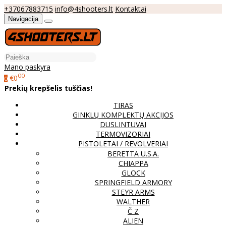
+37067883715
info@4shooters.lt
Kontaktai
Navigacija
Mano paskyra
00
€0
0
Prekių krepšelis tuščias!
TIRAS
GINKLŲ KOMPLEKTŲ AKCIJOS
DUSLINTUVAI
TERMOVIZORIAI
PISTOLETAI / REVOLVERIAI
BERETTA U.S.A.
CHIAPPA
GLOCK
SPRINGFIELD ARMORY
STEYR ARMS
WALTHER
Č Z
ALIEN