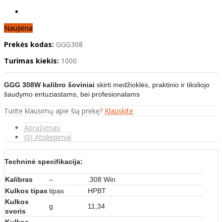
Naujiena
Prekės kodas:
GGG308
Turimas kiekis:
1000
GGG 308W kalibro šoviniai
skirti medžioklės, praktinio ir tiksliojo
šaudymo entuziastams, bei profesionalams
Turite klausimų apie šią prekę?
Klauskite
Aprašymas
(0) Atsiliepimai
Techninė specifikacija:
Kalibras
–
.308 Win
Kulkos tipas
tipas
HPBT
Kulkos
g
11,34
svoris