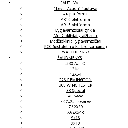
ŠAUTUVAI
"Lever Action" šautuvai
AK platforma
AR10 platforma
AR15 platforma
Lygiavamzdžiai ginklai
Medžiokliniai graižtviniai
Medžiokliniai lygiavamzdžiai
PCC (pistoletinio kalibro karabinai)
WALTHER RS3
ŠAUDMENYS
.380 AUTO
12 kal.
12X64
223 REMINGTON
308 WINCHESTER
38 Special
40 S&W
7,62x25 Tokarev
7.62X39
7.62X54R
9x18
9X19