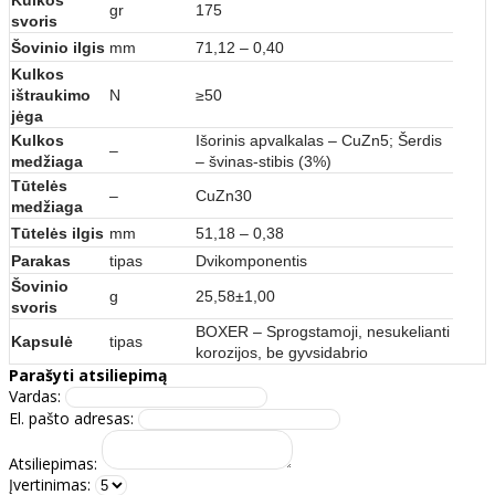
Kulkos
gr
175
svoris
Šovinio ilgis
mm
71,12 – 0,40
Kulkos
ištraukimo
N
≥50
jėga
Kulkos
Išorinis apvalkalas – CuZn5; Šerdis
–
medžiaga
– švinas-stibis (3%)
Tūtelės
–
CuZn30
medžiaga
Tūtelės ilgis
mm
51,18 – 0,38
Parakas
tipas
Dvikomponentis
Šovinio
g
25,58±1,00
svoris
BOXER – Sprogstamoji, nesukelianti
Kapsulė
tipas
korozijos, be gyvsidabrio
Parašyti atsiliepimą
Vardas:
El. pašto adresas:
Atsiliepimas:
Įvertinimas: