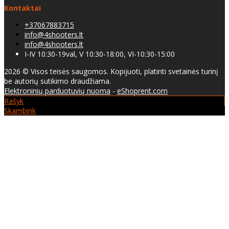
Kontaktai
+37067883715
info@4shooters.lt
info@4shooters.lt
I-IV 10:30-19val, V 10:30-18:00, VI-10:30-15:00
2026 © Visos teisės saugomos. Kopijuoti, platinti svetainės turinį
be autorių sutikimo draudžiama.
Elektroninių parduotuvių nuoma
-
eShoprent.com
Rašyk
Skambink