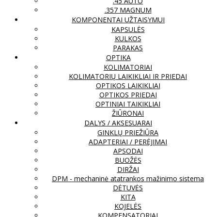
.45 AUTO
.357 MAGNUM
KOMPONENTAI UŽTAISYMUI
KAPSULĖS
KULKOS
PARAKAS
OPTIKA
KOLIMATORIAI
KOLIMATORIŲ LAIKIKLIAI IR PRIEDAI
OPTIKOS LAIKIKLIAI
OPTIKOS PRIEDAI
OPTINIAI TAIKIKLIAI
ŽIŪRONAI
DALYS / AKSESUARAI
GINKLŲ PRIEŽIŪRA
ADAPTERIAI / PERĖJIMAI
APSODAI
BUOŽĖS
DIRŽAI
DPM - mechaninė atatrankos mažinimo sistema
DĖTUVĖS
KITA
KOJELĖS
KOMPENSATORIAI