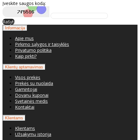
Įveskite saugos kodą:
Rašyti
Informacija
Apie mus
Pirkimo sąlygos ir taisyklės
Privatumo politika
Kaip pirkti?
Klientų aptarnavimas
Visos prekės
Prekės su nuolaida
Gamintojai
Dovanų kuponai
Svetainės medis
Kontaktai
Klientams
Klientams
Užsakymų istorija