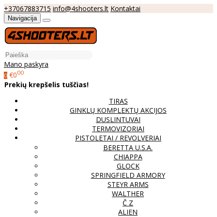
+37067883715
info@4shooters.lt
Kontaktai
Navigacija
Mano paskyra
00
€0
0
Prekių krepšelis tuščias!
TIRAS
GINKLŲ KOMPLEKTŲ AKCIJOS
DUSLINTUVAI
TERMOVIZORIAI
PISTOLETAI / REVOLVERIAI
BERETTA U.S.A.
CHIAPPA
GLOCK
SPRINGFIELD ARMORY
STEYR ARMS
WALTHER
Č Z
ALIEN