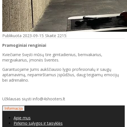
Publikuota 2023-09-15
Skaitė 2215
Pramoginiai renginiai
Kviečiame švęsti mūsų tire gimtadienius, bernvakarius,
mergvakarius, įmonės šventes.
Garantuojame Jums aukščiausio lygio profesionalų ir saugų
aptarnavimą, nepamirštamus įspūdžius, daug teigiamų emocijų
bei adrenalino.
Užklausas siųsti info@4shooters.lt
Informacija
Apie mus
Pirkimo sąlygos ir taisyklės