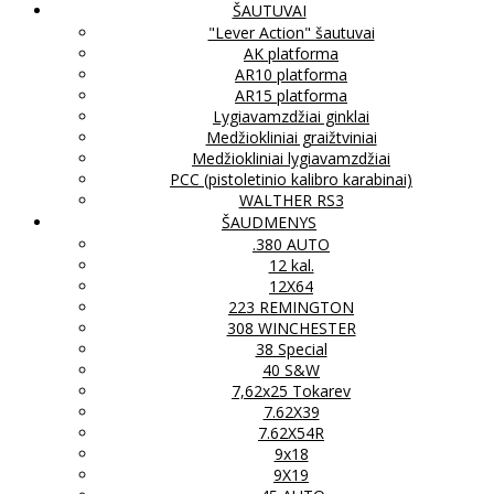
ŠAUTUVAI
"Lever Action" šautuvai
AK platforma
AR10 platforma
AR15 platforma
Lygiavamzdžiai ginklai
Medžiokliniai graižtviniai
Medžiokliniai lygiavamzdžiai
PCC (pistoletinio kalibro karabinai)
WALTHER RS3
ŠAUDMENYS
.380 AUTO
12 kal.
12X64
223 REMINGTON
308 WINCHESTER
38 Special
40 S&W
7,62x25 Tokarev
7.62X39
7.62X54R
9x18
9X19