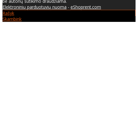
be autorių sutikimo draudžiama.
Elektroninių parduotuvių nuoma
-
eShoprent.com
Rašyk
Skambink