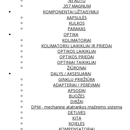
.45 AUTO
.357 MAGNUM
KOMPONENTAI UŽTAISYMUI
KAPSULĖS
KULKOS
PARAKAS
OPTIKA
KOLIMATORIAI
KOLIMATORIŲ LAIKIKLIAI IR PRIEDAI
OPTIKOS LAIKIKLIAI
OPTIKOS PRIEDAI
OPTINIAI TAIKIKLIAI
ŽIŪRONAI
DALYS / AKSESUARAI
GINKLŲ PRIEŽIŪRA
ADAPTERIAI / PERĖJIMAI
APSODAI
BUOŽĖS
DIRŽAI
DPM - mechaninė atatrankos mažinimo sistema
DĖTUVĖS
KITA
KOJELĖS
KOMPENSATORIAI