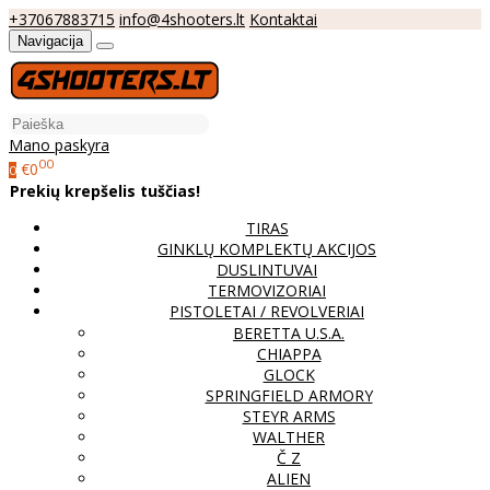
+37067883715
info@4shooters.lt
Kontaktai
Navigacija
Mano paskyra
00
€0
0
Prekių krepšelis tuščias!
TIRAS
GINKLŲ KOMPLEKTŲ AKCIJOS
DUSLINTUVAI
TERMOVIZORIAI
PISTOLETAI / REVOLVERIAI
BERETTA U.S.A.
CHIAPPA
GLOCK
SPRINGFIELD ARMORY
STEYR ARMS
WALTHER
Č Z
ALIEN