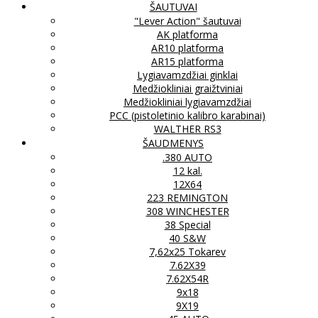
ŠAUTUVAI
"Lever Action" šautuvai
AK platforma
AR10 platforma
AR15 platforma
Lygiavamzdžiai ginklai
Medžiokliniai graižtviniai
Medžiokliniai lygiavamzdžiai
PCC (pistoletinio kalibro karabinai)
WALTHER RS3
ŠAUDMENYS
.380 AUTO
12 kal.
12X64
223 REMINGTON
308 WINCHESTER
38 Special
40 S&W
7,62x25 Tokarev
7.62X39
7.62X54R
9x18
9X19