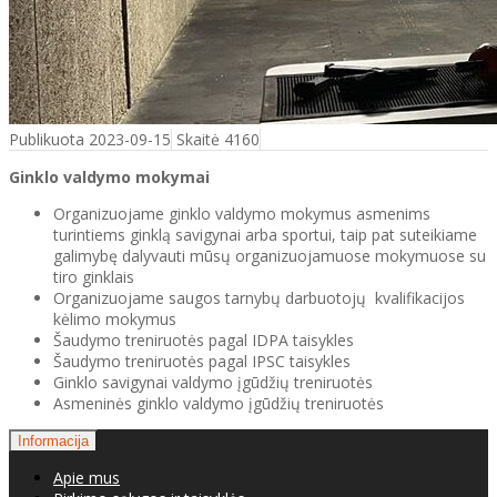
Publikuota 2023-09-15
Skaitė 4160
Ginklo valdymo mokymai
Organizuojame ginklo valdymo mokymus asmenims
turintiems ginklą savigynai arba sportui, taip pat suteikiame
galimybę dalyvauti mūsų organizuojamuose mokymuose su
tiro ginklais
Organizuojame saugos tarnybų darbuotojų kvalifikacijos
kėlimo mokymus
Šaudymo treniruotės pagal IDPA taisykles
Šaudymo treniruotės pagal IPSC taisykles
Ginklo savigynai valdymo įgūdžių treniruotės
Asmeninės ginklo valdymo įgūdžių treniruotės
Informacija
Apie mus