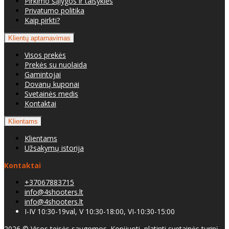
Pirkimo sąlygos ir taisyklės
Privatumo politika
Kaip pirkti?
Klientų aptarnavimas
Visos prekės
Prekės su nuolaida
Gamintojai
Dovanų kuponai
Svetainės medis
Kontaktai
Klientams
Klientams
Užsakymų istorija
Kontaktai
+37067883715
info@4shooters.lt
info@4shooters.lt
I-IV 10:30-19val, V 10:30-18:00, VI-10:30-15:00
2026 © Visos teisės saugomos. Kopijuoti, platinti svetainės turinį