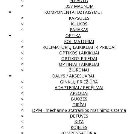
.45 AUTO
.357 MAGNUM
KOMPONENTAI UŽTAISYMUI
KAPSULĖS
KULKOS
PARAKAS
OPTIKA
KOLIMATORIAI
KOLIMATORIŲ LAIKIKLIAI IR PRIEDAI
OPTIKOS LAIKIKLIAI
OPTIKOS PRIEDAI
OPTINIAI TAIKIKLIAI
ŽIŪRONAI
DALYS / AKSESUARAI
GINKLŲ PRIEŽIŪRA
ADAPTERIAI / PERĖJIMAI
APSODAI
BUOŽĖS
DIRŽAI
DPM - mechaninė atatrankos mažinimo sistema
DĖTUVĖS
KITA
KOJELĖS
KOMPENSATORIAI